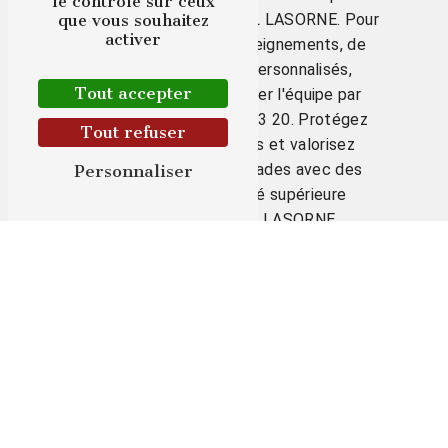
le contrôle sur ceux
et au savoir-faire de EURL LASORNE. Pour
que vous souhaitez
activer
toute demande de renseignements, de
devis ou de conseils personnalisés,
Tout accepter
n'hésitez pas à contacter l'équipe par
téléphone au 03 44 43 23 20. Protégez
Tout refuser
efficacement vos murs et valorisez
l'esthétique de vos façades avec des
Personnaliser
couvertines de qualité supérieure
fabriquées par EURL LASORNE.
En savoir plus
Contactez-nous